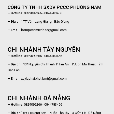
CÔNG TY TNHH SXDV PCCC PHƯƠNG NAM
– Hotline
: 0829099266 - 0844783456
– Địa chỉ
: TT Vôi - Lạng Giang - Bắc Giang
– Email
: bompcccmienbac@gmail.com
CHI NHÁNH TÂY NGUYÊN
– Hotline
: 0829099266 - 0844783456
– Địa chỉ
: 131Nguyễn Chí Thanh, P Tân An, TPBuôn Ma Thuật, Tỉnh
Đắc Lắc
– Email
: xaylaphaiphat.bmt@gmail.com
CHI NHÁNH ĐÀ NẴNG
– Hotline
: 0829099266 - 0844783456
– Địa chỉ
: 69B Trường Sơn - P Hòa Thọ Tây - Q Cẩm Lệ - Đà Nẵng