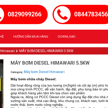
0829099266
084478345
GHỆ
HƯỚNG DẪN MUA HÀNG
DOWNLOAD
 Himawari
MÁY BƠM DIESEL HIMAWARI 5.5KW
MÁY BƠM DIESEL HIMAWARI 5.5KW
Máy bơm Diesel Himawari
Category:
Máy bơm chữa cháy Diesel:
Dải hoạt động rộng của lưu lượng (m3/giờ) và cột áp (m) phù h
mọi công trình PCCC, dễ vận hành, lắp đặt, phụ tùng bảo trì p
giúp khách hàng yên tâm khi lựa chọn sản phẩm.
Ngoài ra, động cơ PCCC Diesel còn ứng dụng lắp đặt cho nhà 
xưởng sản xuất, nhà cao tầng, khu chung cư, khách sạn, tưới tiê
nước thải, bơm nước công nghiệp...