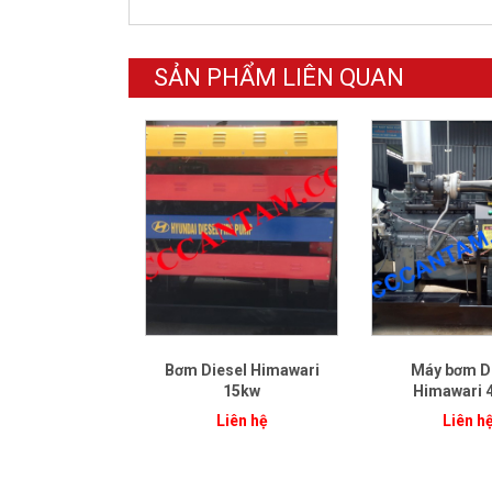
SẢN PHẨM LIÊN QUAN
Bơm Diesel Himawari
Máy bơm D
15kw
Himawari 
Liên hệ
Liên h