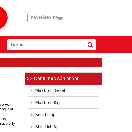
6
GIỎ HÀNG/0Đ
Danh mục sản phẩm
Máy bơm Diesel
Máy bơm Điện
ợp với
hong phú
Bơm bù áp
máy,
u, xử lý
Bình Tích Áp