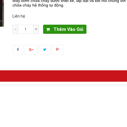
Máy bơm chữa cháy được thiết kế, lắp đặt và kết nối chung vớ
chữa cháy hệ thống tự động.
Liên hệ
Thêm Vào Giỏ
−
+