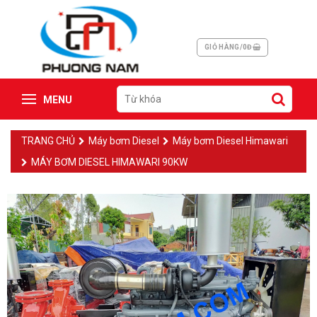
GIỎ HÀNG/0Đ
MENU
TRANG CHỦ
Máy bơm Diesel
Máy bơm Diesel Himawari
MÁY BƠM DIESEL HIMAWARI 90KW