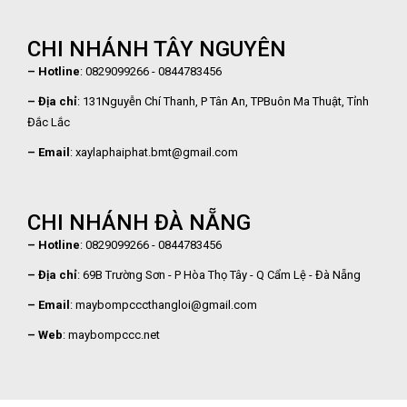
CHI NHÁNH TÂY NGUYÊN
– Hotline
: 0829099266 - 0844783456
– Địa chỉ
: 131Nguyễn Chí Thanh, P Tân An, TPBuôn Ma Thuật, Tỉnh
Đắc Lắc
– Email
: xaylaphaiphat.bmt@gmail.com
CHI NHÁNH ĐÀ NẴNG
– Hotline
: 0829099266 - 0844783456
– Địa chỉ
: 69B Trường Sơn - P Hòa Thọ Tây - Q Cẩm Lệ - Đà Nẵng
– Email
:
maybompcccthangloi@gmail.com
– Web
: maybompccc.net