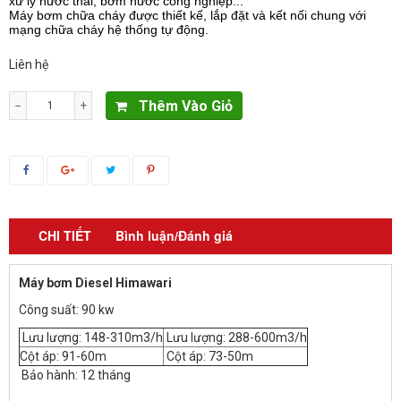
xử lý nước thải, bơm nước công nghiệp...
Máy bơm chữa cháy được thiết kế, lắp đặt và kết nối chung với
mạng chữa cháy hệ thống tự động.
Liên hệ
Thêm Vào Giỏ
−
+
CHI TIẾT
Bình luận/Đánh giá
Máy bơm Diesel Himawari
Công suất: 90 kw
Lưu lượng: 148-310m3/h
Lưu lượng: 288-600m3/h
Cột áp: 91-60m
Cột áp: 73-50m
Bảo hành: 12 tháng